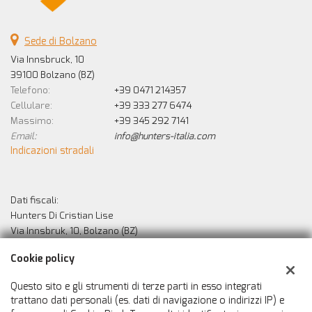
Sede di Bolzano
Via Innsbruck, 10
39100 Bolzano (BZ)
Telefono:
+39 0471 214357
Cellulare:
+39 333 277 6474
Massimo:
+39 345 292 7141
Email:
info@hunters-italia.com
Indicazioni stradali
Dati fiscali:
Hunters Di Cristian Lise
Via Innsbruk, 10, Bolzano (BZ)
C.F/P.IVA:
02529010213
Cookie policy
Registro delle imprese:
BZ
Questo sito e gli strumenti di terze parti in esso integrati
trattano dati personali (es. dati di navigazione o indirizzi IP) e