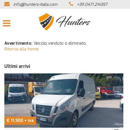
info@hunters-italia.com
+39 0471 214357
HOME
AZIENDA
LISTA VEICOLI
Avvertimento:
Veicolo venduto o eliminato.
Ritorna alla home
ACQUISTIAMO USATO
Ultimi arrivi
ASSISTENZA
CONTATTI
NEWS
€ 11.900 + iva
€
AREA COMMERCIANTI