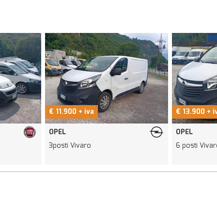
€ 11.900 + iva
€ 13.900 + i
OPEL
OPEL
3posti Vivaro
6 posti Viva