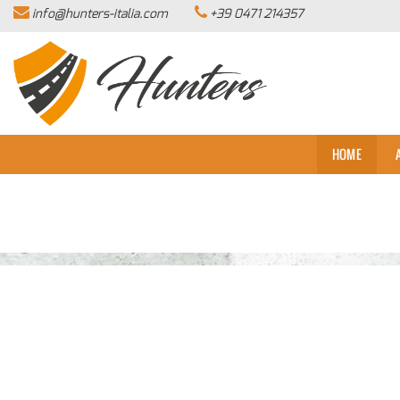
info@hunters-italia.com
+39 0471 214357
HOME
AZIENDA
LISTA VEICOLI
HOME
ACQUISTIAMO USATO
ASSISTENZA
CONTATTI
NEWS
AREA COMMERCIANTI