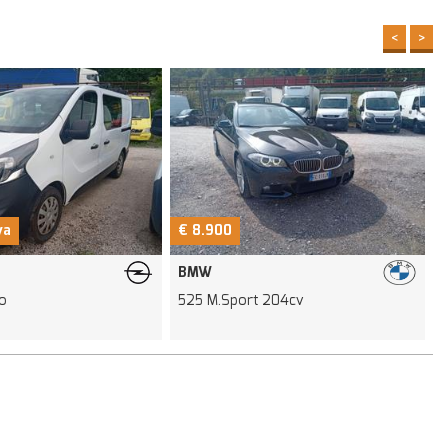
<
>
va
€ 8.900
BMW
ro
525 M.Sport 204cv