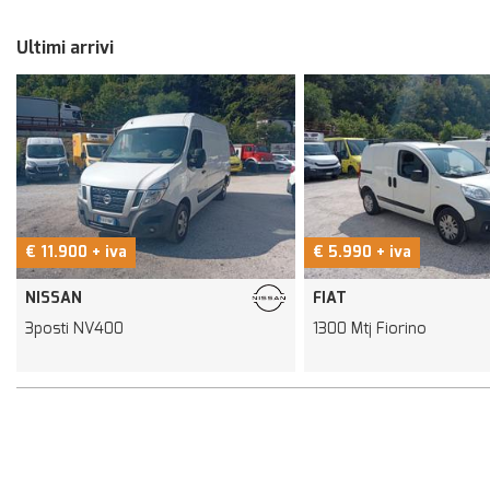
Ultimi arrivi
€ 11.900 + iva
€ 5.990 + iva
NISSAN
FIAT
3posti NV400
1300 Mtj Fiorino