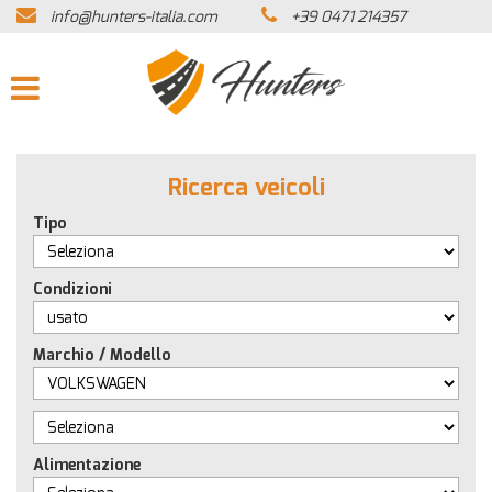
info@hunters-italia.com
+39 0471 214357
HOME
AZIENDA
LISTA VEICOLI
Ricerca veicoli
ACQUISTIAMO USATO
Tipo
ASSISTENZA
Condizioni
CONTATTI
Marchio / Modello
NEWS
Alimentazione
AREA COMMERCIANTI