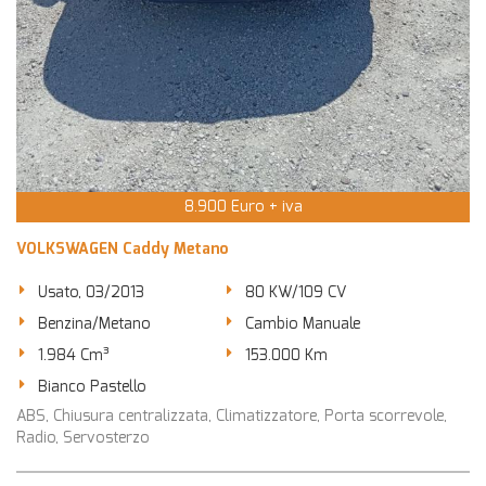
8.900 Euro + iva
VOLKSWAGEN Caddy Metano
Usato, 03/2013
80 KW/109 CV
Benzina/Metano
Cambio Manuale
1.984 Cm³
153.000 Km
Bianco Pastello
ABS, Chiusura centralizzata, Climatizzatore, Porta scorrevole,
Radio, Servosterzo