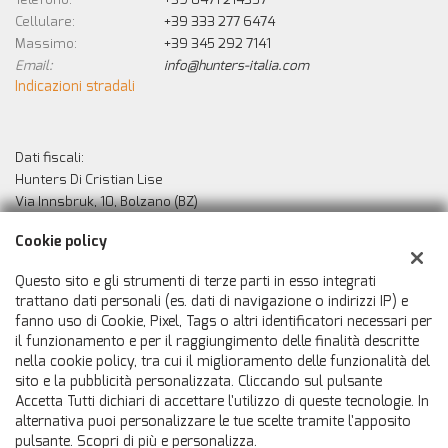
Cellulare:
+39 333 277 6474
Massimo:
+39 345 292 7141
Email:
info@hunters-italia.com
Indicazioni stradali
Dati fiscali:
Hunters Di Cristian Lise
Via Innsbruk, 10, Bolzano (BZ)
C.F/P.IVA:
02529010213
Cookie policy
Registro delle imprese:
BZ
Questo sito e gli strumenti di terze parti in esso integrati
trattano dati personali (es. dati di navigazione o indirizzi IP) e
fanno uso di Cookie, Pixel, Tags o altri identificatori necessari per
il funzionamento e per il raggiungimento delle finalità descritte
nella cookie policy, tra cui il miglioramento delle funzionalità del
sito e la pubblicità personalizzata. Cliccando sul pulsante
Accetta Tutti dichiari di accettare l'utilizzo di queste tecnologie. In
alternativa puoi personalizzare le tue scelte tramite l'apposito
pulsante. Scopri di più e personalizza.