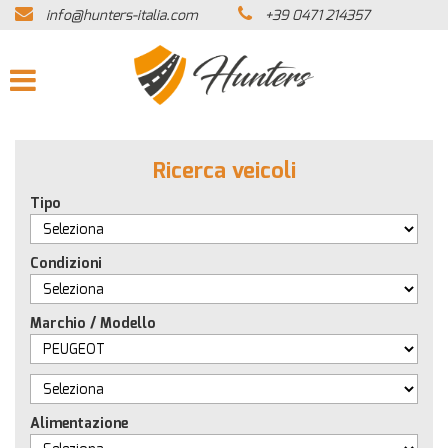
info@hunters-italia.com
+39 0471 214357
HOME
AZIENDA
LISTA VEICOLI
Ricerca veicoli
ACQUISTIAMO USATO
Tipo
ASSISTENZA
Condizioni
CONTATTI
Marchio / Modello
NEWS
Alimentazione
AREA COMMERCIANTI