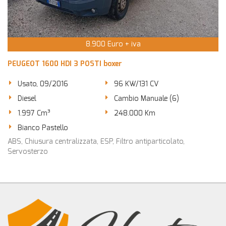
8.900 Euro + iva
PEUGEOT 1600 HDI 3 POSTI boxer
Usato, 09/2016
96 KW/131 CV
Diesel
Cambio Manuale (6)
1.997 Cm³
248.000 Km
Bianco Pastello
ABS, Chiusura centralizzata, ESP, Filtro antiparticolato,
Servosterzo