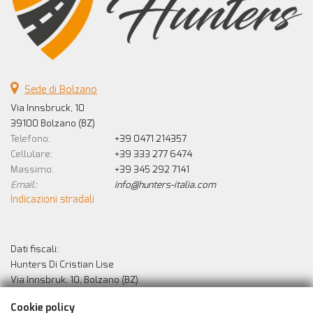
Sede di Bolzano
Via Innsbruck, 10
39100 Bolzano (BZ)
Telefono:
+39 0471 214357
Cellulare:
+39 333 277 6474
Massimo:
+39 345 292 7141
Email:
info@hunters-italia.com
Indicazioni stradali
Dati fiscali:
Hunters Di Cristian Lise
Via Innsbruk, 10, Bolzano (BZ)
C.F/P.IVA:
02529010213
Cookie policy
Registro delle imprese:
BZ