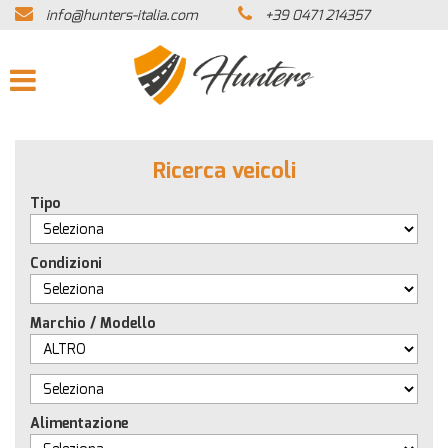
info@hunters-italia.com
+39 0471 214357
HOME
AZIENDA
LISTA VEICOLI
Ricerca veicoli
ACQUISTIAMO USATO
Tipo
ASSISTENZA
Condizioni
CONTATTI
Marchio / Modello
NEWS
Alimentazione
AREA COMMERCIANTI