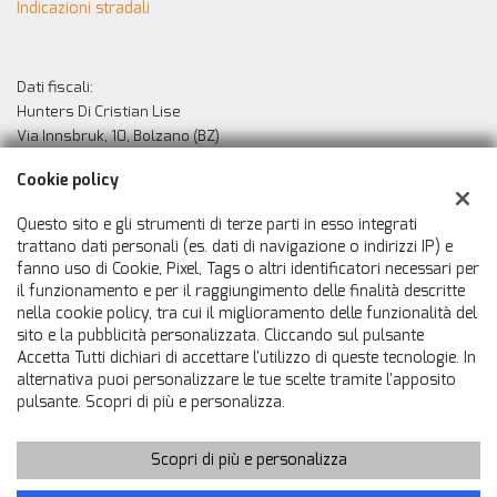
Indicazioni stradali
Dati fiscali:
Hunters Di Cristian Lise
Via Innsbruk, 10, Bolzano (BZ)
C.F/P.IVA:
02529010213
Cookie policy
Registro delle imprese:
BZ
Questo sito e gli strumenti di terze parti in esso integrati
trattano dati personali (es. dati di navigazione o indirizzi IP) e
fanno uso di Cookie, Pixel, Tags o altri identificatori necessari per
il funzionamento e per il raggiungimento delle finalità descritte
nella cookie policy, tra cui il miglioramento delle funzionalità del
sito e la pubblicità personalizzata. Cliccando sul pulsante
Accetta Tutti dichiari di accettare l'utilizzo di queste tecnologie. In
alternativa puoi personalizzare le tue scelte tramite l'apposito
pulsante. Scopri di più e personalizza.
Scopri di più e personalizza
Copyright © 2026 GestionaleAuto.com S.r.l., Tutti i diritti riservati
-
Leggi l'informativa sulla privacy
-
Cookie Policy