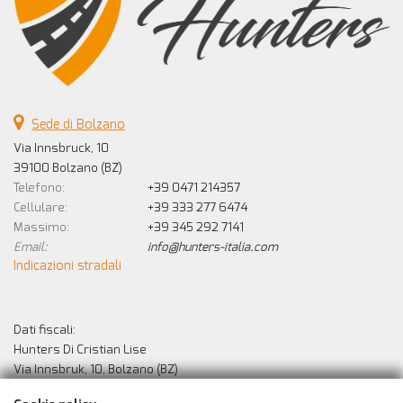
Sede di Bolzano
Via Innsbruck, 10
39100 Bolzano (BZ)
Telefono:
+39 0471 214357
Cellulare:
+39 333 277 6474
Massimo:
+39 345 292 7141
Email:
info@hunters-italia.com
Indicazioni stradali
Dati fiscali:
Hunters Di Cristian Lise
Via Innsbruk, 10, Bolzano (BZ)
C.F/P.IVA:
02529010213