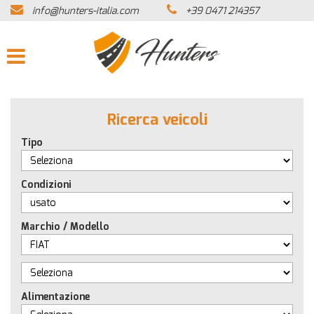
info@hunters-italia.com
+39 0471 214357
HOME
AZIENDA
LISTA VEICOLI
Ricerca veicoli
ACQUISTIAMO USATO
Tipo
ASSISTENZA
Condizioni
CONTATTI
Marchio / Modello
NEWS
Alimentazione
AREA COMMERCIANTI