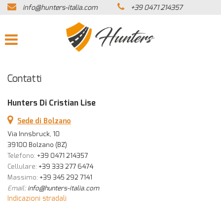
info@hunters-italia.com
+39 0471 214357
HOME
AZIENDA
LISTA VEICOLI
Contatti
ACQUISTIAMO USATO
Hunters Di Cristian Lise
Sede di Bolzano
ASSISTENZA
Via Innsbruck, 10
39100 Bolzano (BZ)
Telefono:
+39 0471 214357
CONTATTI
Cellulare:
+39 333 277 6474
Massimo:
+39 345 292 7141
NEWS
Email:
info@hunters-italia.com
Indicazioni stradali
AREA COMMERCIANTI