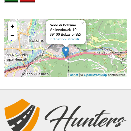
×
+
Sede di Bolzano
Via Innsbruck, 10
−
39100 Bolzano (BZ)
Indicazioni stradali
Leaflet
| ©
OpenStreetMap
contributors