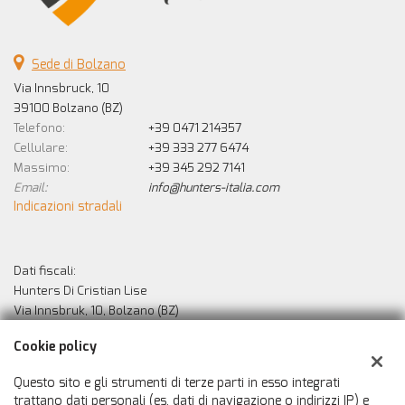
Sede di Bolzano
Via Innsbruck, 10
39100 Bolzano (BZ)
Telefono:
+39 0471 214357
Cellulare:
+39 333 277 6474
Massimo:
+39 345 292 7141
Email:
info@hunters-italia.com
Indicazioni stradali
Dati fiscali:
Hunters Di Cristian Lise
Via Innsbruk, 10, Bolzano (BZ)
C.F/P.IVA:
02529010213
Cookie policy
Registro delle imprese:
BZ
Questo sito e gli strumenti di terze parti in esso integrati
trattano dati personali (es. dati di navigazione o indirizzi IP) e