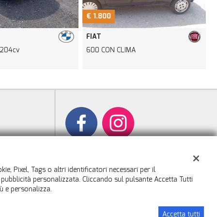
€ 1.800
€
FIAT
 204cv
600 CON CLIMA
D
e, Pixel, Tags o altri identificatori necessari per il
a pubblicità personalizzata. Cliccando sul pulsante Accetta Tutti
iù e personalizza.
Accetta tutti
Sito creato da:
GestionaleAuto.com