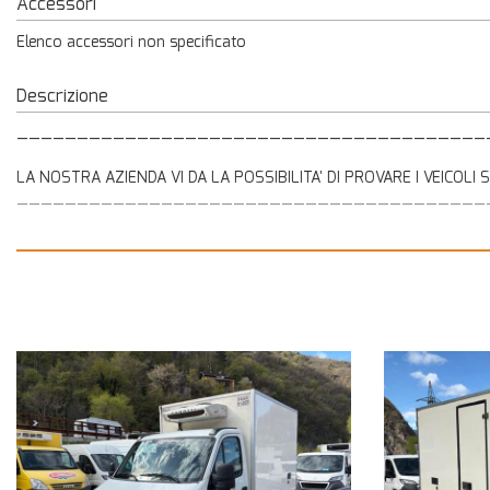
Accessori
Elenco accessori non specificato
Descrizione
_______________________________________
LA NOSTRA AZIENDA VI DA LA POSSIBILITA' DI PROVARE I VEICOLI
_______________________________________
RICORDIAMO AI GENTILI CLIENTI CHE, ONDE EVITARE EQUIVOCI 
DISPONIBILITA' DEL VEICOLO IN OGGETTO E DELL' ESATTEZZA DEI 
_______________________________________
PER ULTERIORI INFORMAZIONI CHIAMARE
- CRISTIAN 3332776474
- MASSIMO 3452927141