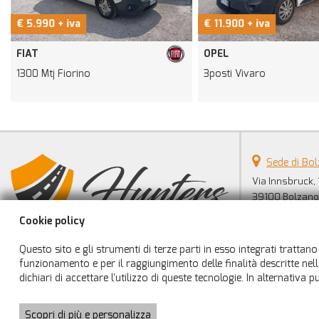
€ 5.990 + iva
€ 11.900 + iva
FIAT
OPEL
1300 Mtj Fiorino
3posti Vivaro
Sede di Bo
Via Innsbruck, 
39100 Bolzano
Telefono:
Cookie policy
Cellulare:
Massimo:
Questo sito e gli strumenti di terze parti in esso integrati trattano 
Email:
funzionamento e per il raggiungimento delle finalità descritte nella
Indicazioni str
dichiari di accettare l'utilizzo di queste tecnologie. In alternativa
Scopri di più e personalizza
Copyright © 2026 GestionaleAuto.com S.r.l., Tutti i diritti riservati -