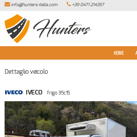
info@hunters-italia.com
+39 0471 214357
HOME
AZIENDA
LISTA VEICOLI
HOME
ACQUISTIAMO USATO
Dettaglio veicolo
ASSISTENZA
IVECO
frigo 35c15
CONTATTI
NEWS
AREA COMMERCIANTI