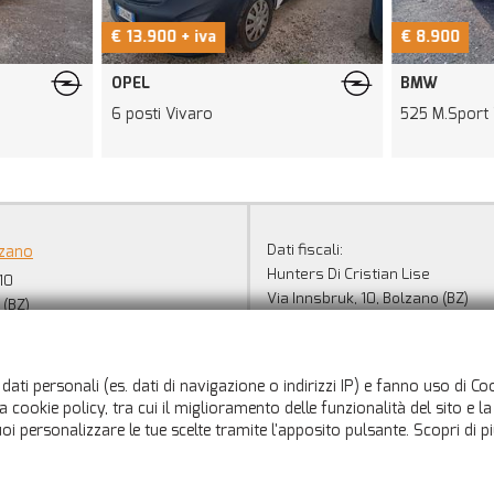
€ 13.900 + iva
€ 8.900
OPEL
BMW
6 posti Vivaro
525 M.Sport
Dati fiscali:
lzano
Hunters Di Cristian Lise
10
Via Innsbruk, 10, Bolzano (BZ)
 (BZ)
C.F/P.IVA:
02529010213
+39 0471 214357
Registro delle imprese:
BZ
+39 333 277 6474
+39 345 292 7141
dati personali (es. dati di navigazione o indirizzi IP) e fanno uso di Cooki
info@hunters-italia.com
 cookie policy, tra cui il miglioramento delle funzionalità del sito e l
adali
 puoi personalizzare le tue scelte tramite l'apposito pulsante. Scopri di p
Leggi l'informativa sulla privacy
-
Cookie Policy