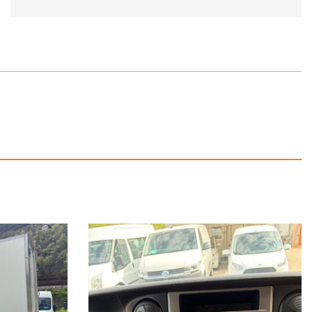
RENTE, E' RACCOMANDABILE TELEFONARE PER SINCERARSI DELLA