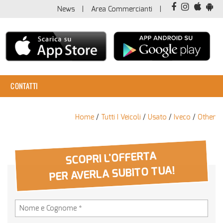
News
Area Commercianti
CONTATTI
Home
/
Tutti I Veicoli
/
Usato
/
Iveco
/
Other
SCOPRI L'OFFERTA
PER AVERLA SUBITO TUA!