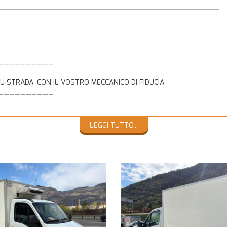
__________
 SU STRADA, CON IL VOSTRO MECCANICO DI FIDUCIA.
__________
ED INCOMPRENSIONI PER OFFRIRVI UN SERVIZIO CORRETTO E TRASPA
DATI INDICATI NELL'ANNUNCIO STESSO.
LEGGI TUTTO...
__________