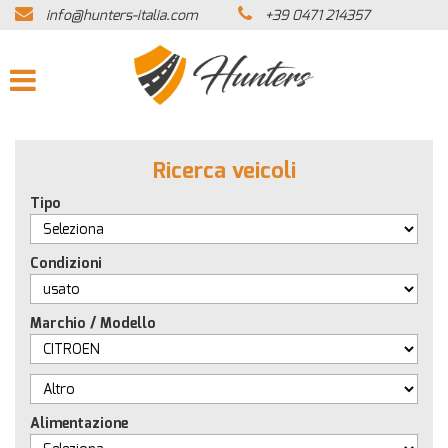
info@hunters-italia.com
+39 0471 214357
HOME
AZIENDA
LISTA VEICOLI
Ricerca veicoli
ACQUISTIAMO USATO
Tipo
ASSISTENZA
Condizioni
CONTATTI
Marchio / Modello
NEWS
Alimentazione
AREA COMMERCIANTI