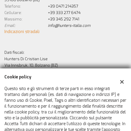
Telefono:
+39 0471 214357
Cellulare:
+39 333 277 6474
Massimo:
+39 345 292 7141
Email:
info@hunters-italia.com
Indicazioni stradali
Dati fiscali:
Hunters Di Cristian Lise
Via Innsbruk, 10, Bolzano (BZ)
C.F/P.IVA:
02529010213
Cookie policy
Registro delle imprese:
BZ
Questo sito e gli strumenti di terze parti in esso integrati
trattano dati personali (es. dati di navigazione o indirizzi IP) e
fanno uso di Cookie, Pixel, Tags o altri identificatori necessari per
il funzionamento e per il raggiungimento delle finalità descritte
nella cookie policy, tra cui il miglioramento delle funzionalità del
sito e la pubblicità personalizzata. Cliccando sul pulsante
Accetta Tutti dichiari di accettare l'utilizzo di queste tecnologie. In
alternativa puoi personalizzare le tue scelte tramite l'apposito