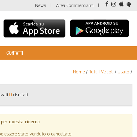
News
Area Commercianti
CONTATTI
Home
/
Tutti I Veicoli
/
Usato
/
ovati
0
risultati
 per questa ricerca
be essere stato venduto o cancellato