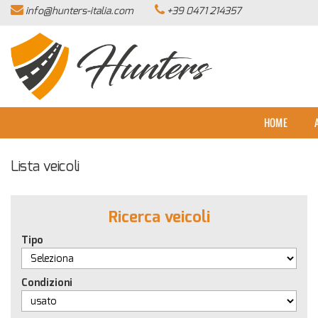
info@hunters-italia.com
+39 0471 214357
HOME
AZIENDA
LISTA VEICOLI
HOME
ACQUISTIAMO USATO
Lista veicoli
ASSISTENZA
Ricerca veicoli
CONTATTI
Tipo
NEWS
Condizioni
AREA COMMERCIANTI